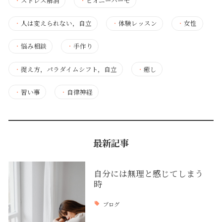
・
ストレス解消
・
ピオニーハーモ
・
人は変えられない，自立
・
体験レッスン
・
女性
・
悩み相談
・
手作り
・
捉え方，パラダイムシフト，自立
・
癒し
・
習い事
・
自律神経
最新記事
自分には無理と感じてしまう
時
ブログ