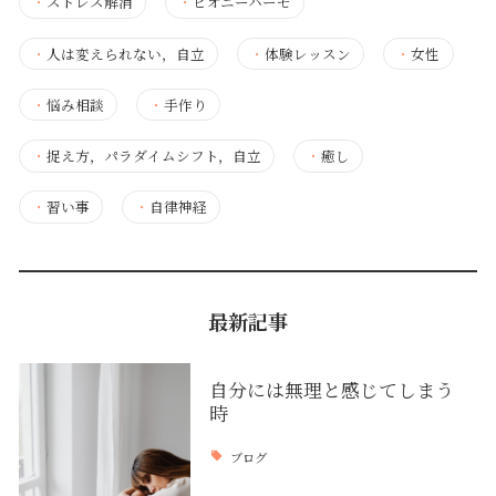
・
ストレス解消
・
ピオニーハーモ
・
人は変えられない，自立
・
体験レッスン
・
女性
・
悩み相談
・
手作り
・
捉え方，パラダイムシフト，自立
・
癒し
・
習い事
・
自律神経
最新記事
自分には無理と感じてしまう
時
ブログ